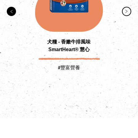
犬糧 - 香嫩牛排風味
犬
SmartHeart® 慧心
#豐富營養