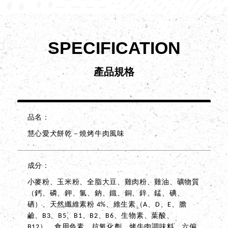
SPECIFICATION
產品規格
品名
慧心愛犬餅乾－燒烤牛肉風味
成分
小麥粉、玉米粉、全脂大豆、雞肉粉、雞油、礦物質
（鈣、磷、鉀、氯、鈉、鐵、銅、鋅、錳、碘、
硒）、天然纖維素粉 4%、維生素（A、D、E、膽
鹼、B3、B5、B1、B2、B6、生物素、葉酸、
B12）、食用色素、抗氧化劑、烤牛肉調味料、六偏