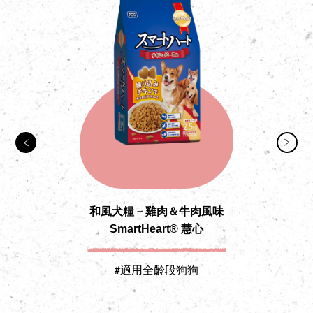
和風犬糧－雞肉＆牛肉風味
SmartHeart® 慧心
#適用全齡段狗狗