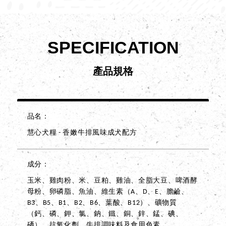
SPECIFICATION
產品規格
品名
慧心犬糧 - 香嫩牛排風味成犬配方
成分
玉米、雞肉粉、米、豆粕、雞油、全脂大豆、啤酒酵
母粉、卵磷脂、魚油、維生素（A、D、E、膽鹼、
B3、B5、B1、B2、B6、葉酸、B12）、礦物質
（鈣、磷、鉀、氯、鈉、鐵、銅、鋅、錳、碘、
硒）、抗氧化劑、牛排調味料及食用色素