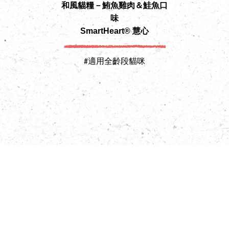
和風貓糧－鮪魚雞肉＆鮭魚口
味
SmartHeart® 慧心
#適用全齡段貓咪