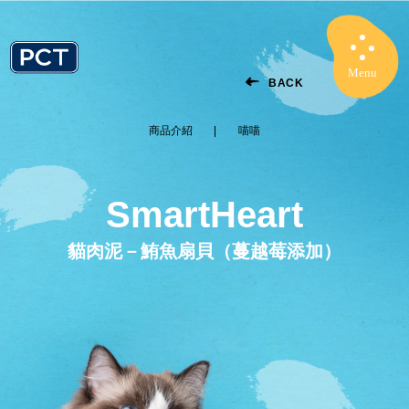
Menu
Close
BACK
商品介紹
喵喵
SmartHeart
貓肉泥－鮪魚扇貝（蔓越莓添加）