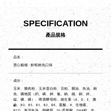
SPECIFICATION
產品規格
品名
慧心貓糧 - 鮮蝦鮪魚口味
成分
玉米、雞肉粉、玉米蛋白粉、豆粕、雞油、魚油、鮪
魚、礦物質（鈣、磷、鉀、氯、鈉、鐵、銅、鋅、
錳、碘、硒）、啤酒酵母粉、維生素（A、D、E、膽
鹼、B3、B5、B1、B2、B6、葉酸、K、生物素、
B12)、海洋魚油、卵磷脂、DL-蛋胺酸、DHA粉、牛