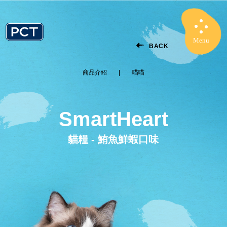
Menu
Close
BACK
商品介紹
喵喵
SmartHeart
貓糧 - 鮪魚鮮蝦口味