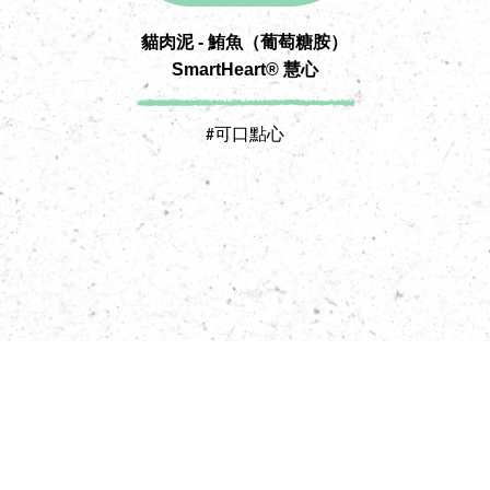
貓肉泥 - 鮪魚（葡萄糖胺）
貓
SmartHeart® 慧心
#可口點心