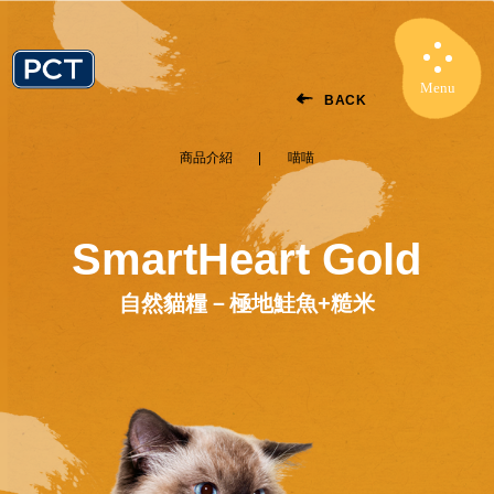
Menu
Close
BACK
商品介紹
喵喵
SmartHeart Gold
自然貓糧－極地鮭魚+糙米