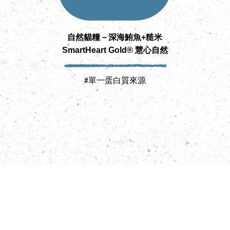
自然貓糧－深海鮪魚+糙米
SmartHeart Gold® 慧心自然
Sm
#單一蛋白質來源