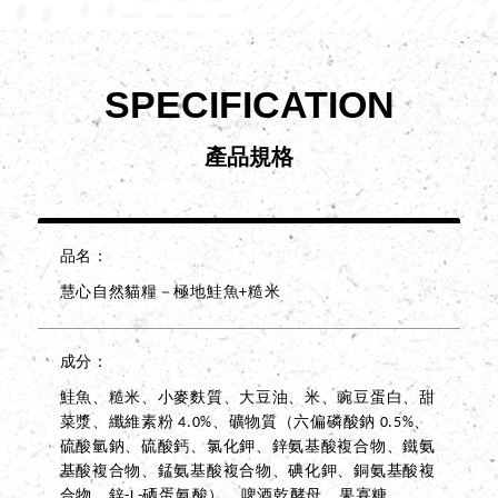
SPECIFICATION
產品規格
品名
慧心自然貓糧－極地鮭魚+糙米
成分
鮭魚、糙米、小麥麩質、大豆油、米、豌豆蛋白、甜
菜漿、纖維素粉 4.0%、礦物質（六偏磷酸鈉 0.5%、
硫酸氫鈉、硫酸鈣、氯化鉀、鋅氨基酸複合物、鐵氨
基酸複合物、錳氨基酸複合物、碘化鉀、銅氨基酸複
合物、鋅-L-硒蛋氨酸）、啤酒乾酵母、果寡糖