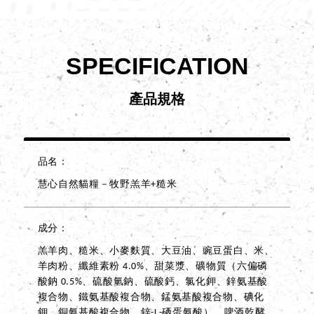
SPECIFICATION
產品規格
品名
慧心自然貓糧－牧野羔羊+糙米
成分
羔羊肉、糙米、小麥麩質、大豆油、豌豆蛋白、米、
羊肉粉、纖維素粉 4.0%、甜菜漿、礦物質（六偏磷
酸鈉 0.5%、硫酸氫鈉、硫酸鈣、氯化鉀、鋅氨基酸
複合物、鐵氨基酸複合物、錳氨基酸複合物、碘化
鉀、銅氨基酸複合物、鋅-L-硒蛋氨酸）、啤酒乾酵