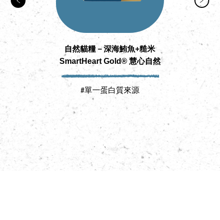
自然貓糧－深海鮪魚+糙米
SmartHeart Gold® 慧心自然
Sm
#單一蛋白質來源