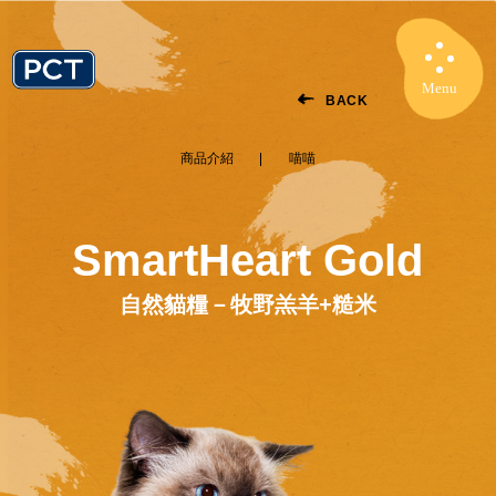
Menu
Close
BACK
商品介紹
喵喵
SmartHeart Gold
自然貓糧－牧野羔羊+糙米