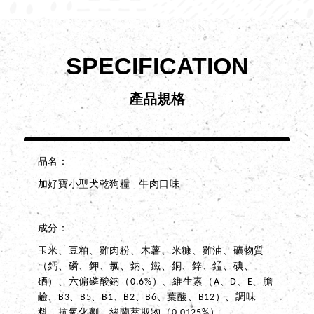
SPECIFICATION
產品規格
品名
加好寶小型犬乾狗糧 - 牛肉口味
成分
玉米、豆粕、雞肉粉、木薯、米糠、雞油、礦物質
（鈣、磷、鉀、氯、鈉、鐵、銅、鋅、錳、碘、
硒）、六偏磷酸鈉（0.6%）、維生素（A、D、E、膽
鹼、B3、B5、B1、B2、B6、葉酸、B12）、調味
料、抗氧化劑、絲蘭萃取物（0.0125%）