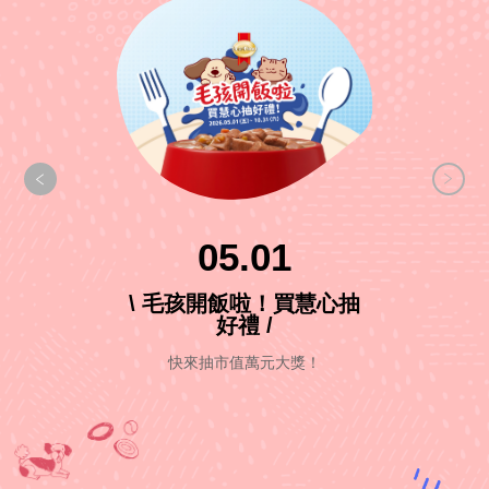
05.01
\ 毛孩開飯啦！買慧心抽
好禮 /
快來抽市值萬元大獎！