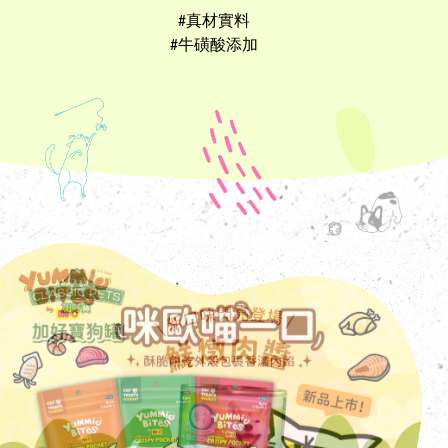
#真材實料
#牛磺酸添加