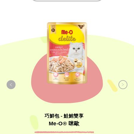
Cat Foods 美味貓食
Dog Foods 營養犬食
Others 其他寵物
Pet Supplies 寵物用品
巧鮮包 - 鮭鮪雙享
Me-O® 咪歐