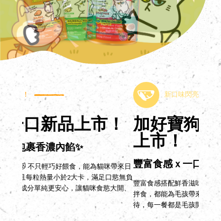
新口味閃亮登場！
！
加好寶狗罐 鮮燉肉醬新
慧
上市！
味
豐富食感ｘ一口滿足
蔓越
咪帶來日
口慾無負
豐富食感搭配鮮香滋味，讓狗狗每口都滿足🐶 不論單吃或
嚴選高
大開、
拌食，都能為毛孩帶來滿滿滿足感，讓日常餐食更有期
又美味
待，每一餐都是毛孩開心的美味時刻❤️
分，維