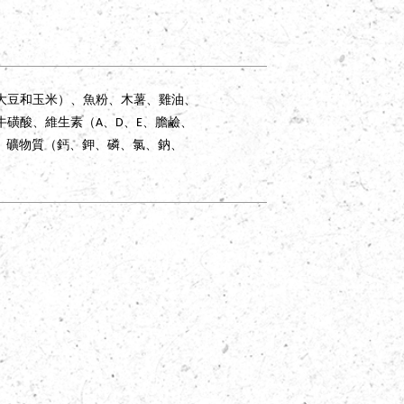
大豆和玉米）、魚粉、木薯、雞油、
磺酸、維生素（A、D、E、膽鹼、
Dog
．
狗狗
C
12）、礦物質（鈣、鉀、磷、氯、鈉、