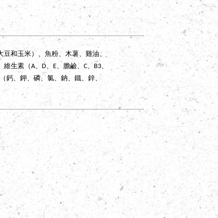
大豆和玉米）、魚粉、木薯、雞油、
生素（A、D、E、膽鹼、C、B3、
Dog
．
狗狗
C
礦物質（鈣、鉀、磷、氯、鈉、鐵、鋅、