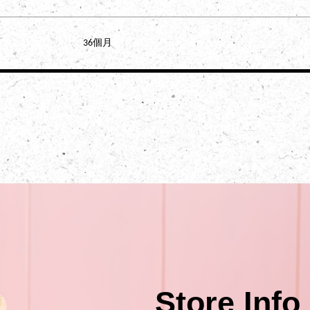
36個月
Store Info