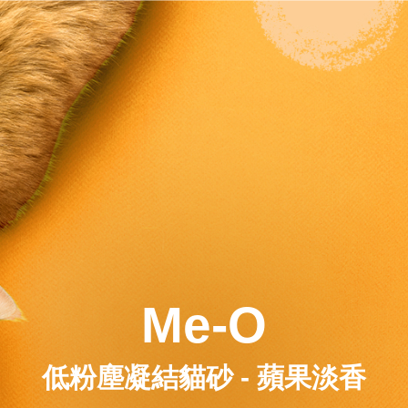
Me-O
低粉塵凝結貓砂 - 蘋果淡香