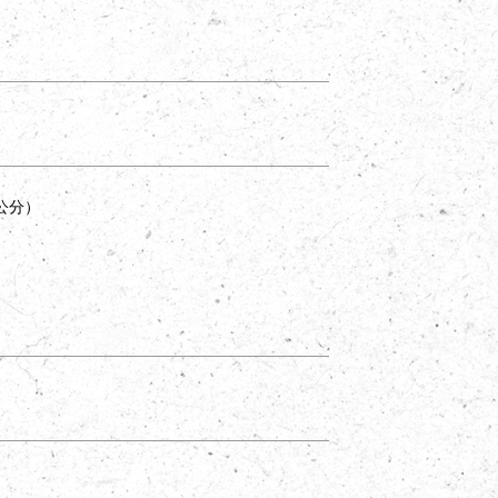
Dog
．
狗狗
C
公分）
）