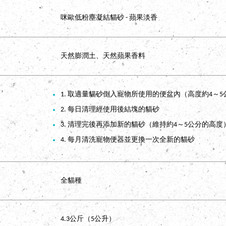
咪歐低粉塵凝結貓砂 - 蘋果淡香
天然膨潤土、天然蘋果香料
1. 取適量貓砂倒入寵物所使用的便盆內（高度約4～5
2. 每日清理經使用後結塊的貓砂
3. 清理完後再添加新的貓砂（維持約4～5公分的高度
4. 每月清洗寵物便器並更換一次全新的貓砂
全貓種
4.3公斤（5公升）