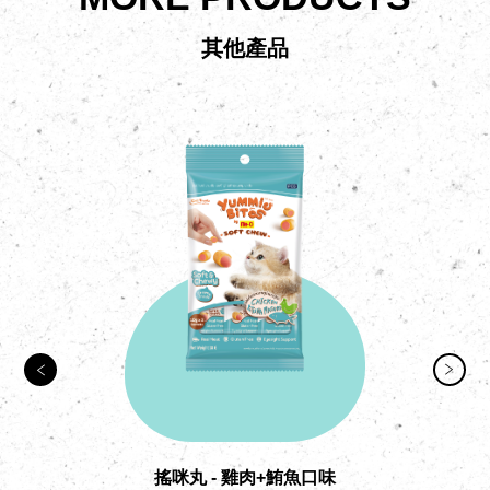
其他產品
搖咪丸 - 雞肉+鮪魚口味
低