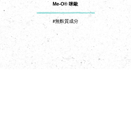
Me-O® 咪歐
#無麩質成分