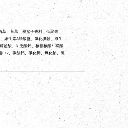
西草、苜蓿、覆盆子香料、低聚果
素、維生素A醋酸鹽、氯化膽鹼、維生
Dog
．
狗狗
C
鹼酸、D-泛酸鈣、核糖核酸5'-磷酸
B12、碳酸鈣、碘化鉀、氯化鈉、硫