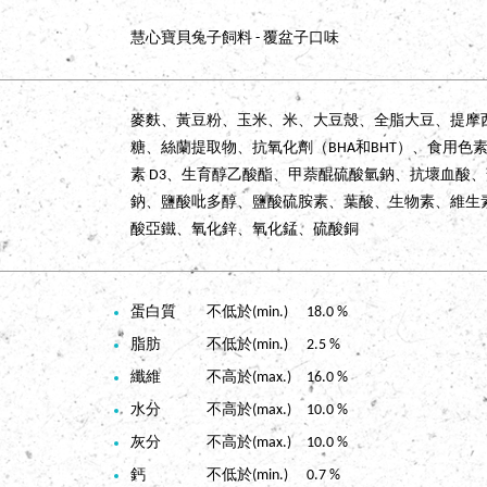
慧心寶貝兔子飼料 - 覆盆子口味
麥麩、黃豆粉、玉米、米、大豆殼、全脂大豆、提摩
糖、絲蘭提取物、抗氧化劑（BHA和BHT）、食用色
素 D3、生育醇乙酸酯、甲萘醌硫酸氫鈉、抗壞血酸、菸
鈉、鹽酸吡多醇、鹽酸硫胺素、葉酸、生物素、維生素
酸亞鐵、氧化鋅、氧化錳、硫酸銅
蛋白質 不低於(min.) 18.0 %
脂肪 不低於(min.) 2.5 %
纖維 不高於(max.) 16.0 %
水分 不高於(max.) 10.0 %
灰分 不高於(max.) 10.0 %
鈣 不低於(min.) 0.7 %