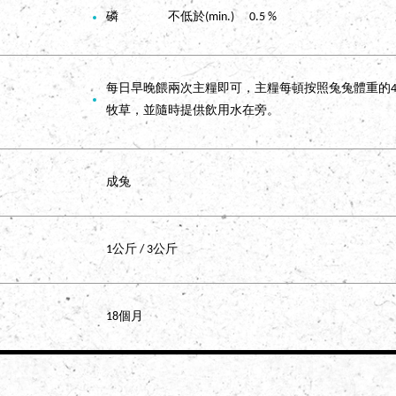
磷 不低於(min.) 0.5 %
每日早晚餵兩次主糧即可，主糧每頓按照兔兔體重的4
牧草，並隨時提供飲用水在旁。
成兔
1公斤 / 3公斤
18個月