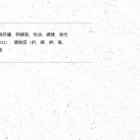
雞肝臟、卵磷脂、魚油、碘鹽、維生
酸、B12）、礦物質（鈣、磷、鉀、氯、
Dog
．
狗狗
C
素