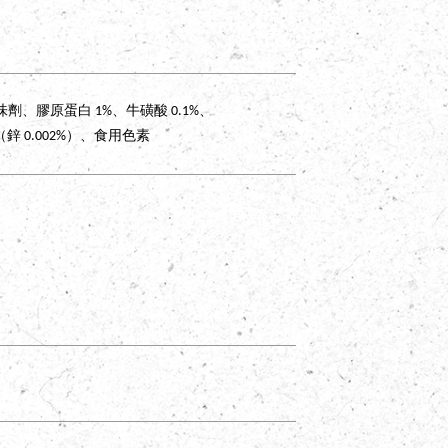
膠原蛋白 1%、牛磺酸 0.1%、
（鋅 0.002%）、食用色素
Dog
．
狗狗
C