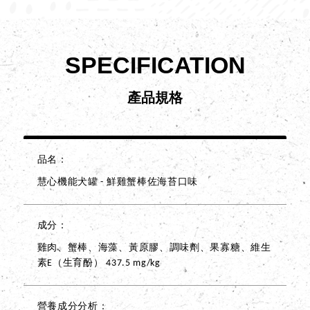
SPECIFICATION
產品規格
品名
慧心機能犬罐 - 鮮雞蟹棒佐海苔口味
成分
雞肉、蟹棒、海藻、黃原膠、調味劑、果寡糖、維生
素E（生育酚） 437.5 mg/kg
營養成分分析