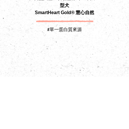
型犬
SmartHeart Gold® 慧心自然
Sm
#單一蛋白質來源