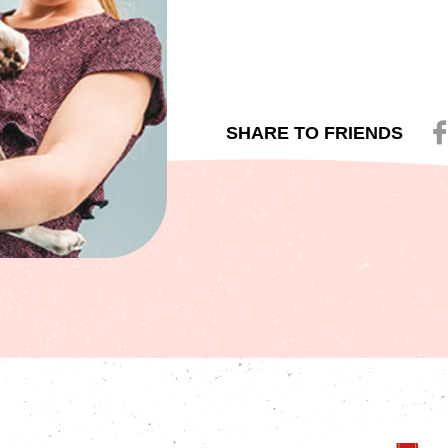
SHARE TO FRIENDS