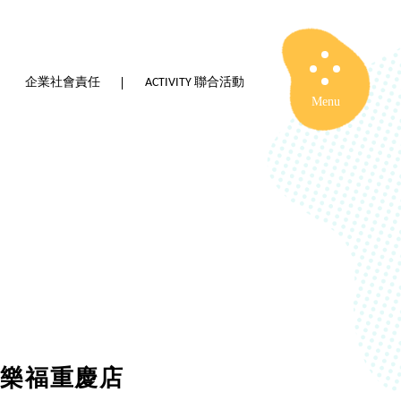
企業社會責任
ACTIVITY 聯合活動
Close
Menu
家樂福重慶店