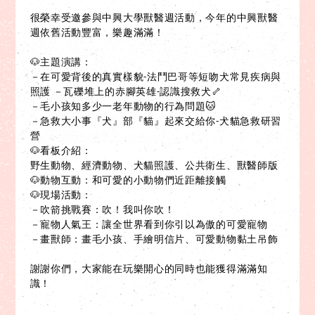
很榮幸受邀參與中興大學獸醫週活動，今年的中興獸醫
週依舊活動豐富，樂趣滿滿！
🐶主題演講：
－在可愛背後的真實樣貌-法鬥巴哥等短吻犬常見疾病與
照護 －瓦礫堆上的赤腳英雄-認識搜救犬🦴
－毛小孩知多少一老年動物的行為問題🐱
－急救大小事『犬』部『貓』起來交給你-犬貓急救研習
營
🐶看板介紹：
野生動物、經濟動物、犬貓照護、公共衛生、獸醫師版
🐶動物互動：和可愛的小動物們近距離接觸
🐶現場活動：
－吹箭挑戰賽：吹！我叫你吹！
－寵物人氣王：讓全世界看到你引以為傲的可愛寵物
－畫獸師：畫毛小孩、手繪明信片、可愛動物黏土吊飾
謝謝你們，大家能在玩樂開心的同時也能獲得滿滿知
識！