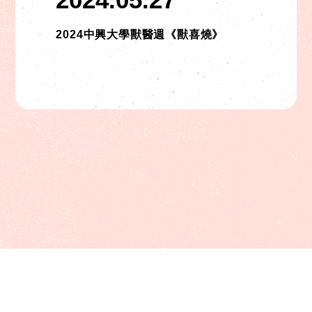
2024中興大學獸醫週《獸喜燒》