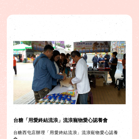
台糖「用愛終結流浪」流浪寵物愛心認養會
台糖西屯店辦理「用愛終結流浪」流浪寵物愛心認養