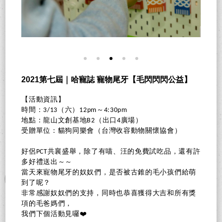
2021第七屆｜哈寵誌 寵物尾牙【毛閃閃閃公益】
【活動資訊】
時間：3/13（六）12pm～4:30pm
地點：龍山文創基地B2（出口4廣場）
受贈單位：貓狗同樂會（台灣收容動物關懷協會）
好侶PCT共襄盛舉，除了有喵、汪的免費試吃品，還有許
多好禮送出～～
當天來寵物尾牙的奴奴們，是否被古錐的毛小孩們給萌
到了呢？
非常感謝奴奴們的支持，同時也恭喜獲得大吉和所有獎
項的毛爸媽們，
我們下個活動見囉❤️​