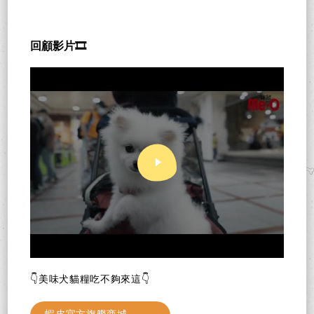
回顧影片🎞️
👇美味犬貓糧吃不夠來這👇