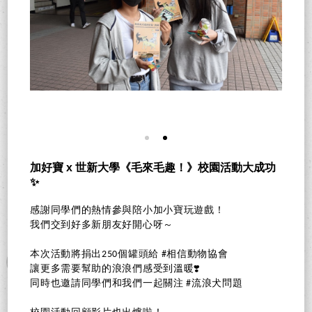
加好寶 x 世新大學《毛來毛趣！》校園活動大成功
✨
感謝同學們的熱情參與陪小加小寶玩遊戲！
我們交到好多新朋友好開心呀～
本次活動將捐出250個罐頭給 #相信動物協會
讓更多需要幫助的浪浪們感受到溫暖❣️
同時也邀請同學們和我們一起關注 #流浪犬問題