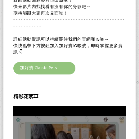
校園活動回顧影片也出爐啦！
快來影片內找找看有沒有你的身影吧～
期待能跟大家再次見面呦！
- - - - - - - - - - - - - - - - - - - - - - - - - - - - - - - - - - - - - - - - - - -
- - - - - - - - - - -
詳細活動資訊可以持續關注我們的官網和IG喲～
快快點擊下方按鈕加入加好寶IG帳號，即時掌握更多資
訊 👇
加好寶 Classic Pets
精彩花絮🎞️