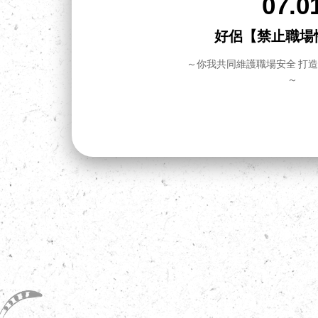
07.0
拉！怎
好侶【禁止職場
～你我共同維護職場安全 打
～
把事情