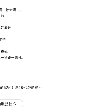
啊～救命啊～」
由啦！
車好看欸！」
🤣」
險模式～
我一邊跑一邊找。
歸宿！ #領養代替購買 ✨
服務社IG