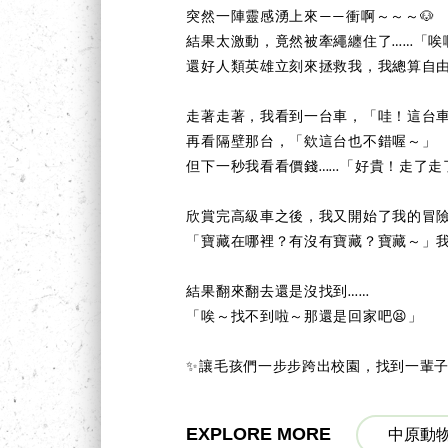
突然一陣靈感湧上來——衝啊～～～🐶
結果太激動，竟然被牽繩纏住了……「唉
還好人類英雄立刻來拯救我，我總算自
走著走著，我看到一台車，「哇！這台
再看隔壁那台，「欸這台也不錯喔～」
但下一秒我看看價錢……「好貴！走了走了
欣賞完高級車之後，我又開始了我的冒
「寶藏在哪裡？有沒有寶藏？寶藏～」
結果翻來翻去還是沒找到……
「唉～找不到啦～那還是回家吧😫」
✨讓毛孩們一步步跨出校園，找到一輩子的
EXPLORE MORE
中原動物