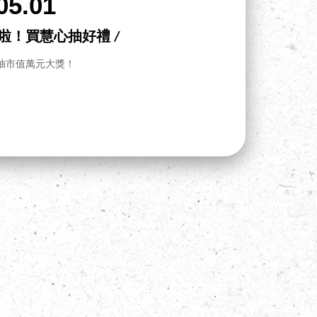
05.01
飯啦！買慧心抽好禮 /
抽市值萬元大獎！