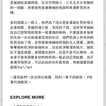
直被綁在菜園裡面。生活空間很小，三天五天才有難得
的一頓飯，身邊僅有放滿雜物的地面和長滿青苔的水
桶。
直到我遇上一群人，他們為了找出更多還能生育的母犬
走進樹叢，穿越田邊小路，並找到了我。這些哥哥姊姊
說自己想幫助和我有一樣遭遇的狗狗，不要讓更多無辜
的生命一出生就過著流浪的生活。他們把身上所有的肉
乾和水給了我，並答應會積極地和我的主人溝通，讓我
每餐都有乾淨的食物和水，住在乾淨整潔的地方。雖然
肚子還是很餓，身體還在顫抖，但是不是可以期待，在
未來不會有那麼多的狗狗和我一樣必須忍受飢餓，也不
會痛苦地死去，可以自由的在外面奔跑，有個溫暖的家
庭呢٩(๑❛ᴗ❛๑)۶
✨讓毛孩們一步步跨出校園，找到一輩子的歸宿！ #領
養代替購買 ✨
EXPLORE MORE