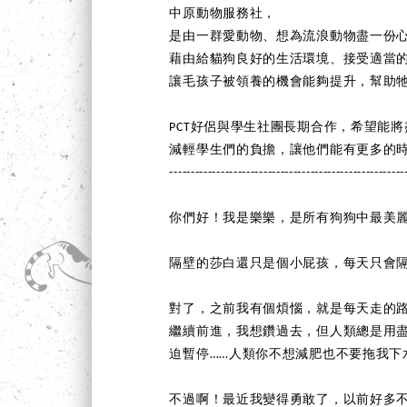
中原動物服務社，
是由一群愛動物、想為流浪動物盡一份
藉由給貓狗良好的生活環境、接受適當
讓毛孩子被領養的機會能夠提升，幫助
PCT好侶與學生社團長期合作，希望能
減輕學生們的負擔，讓他們能有更多的
-------------------------------------------------------
你們好！我是樂樂，是所有狗狗中最美
隔壁的莎白還只是個小屁孩，每天只會
對了，之前我有個煩惱，就是每天走的
繼續前進，我想鑽過去，但人類總是用
迫暫停……人類你不想減肥也不要拖我下
不過啊！最近我變得勇敢了，以前好多