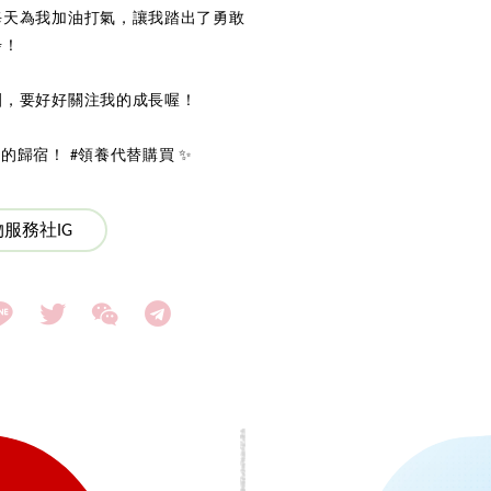
每天為我加油打氣，讓我踏出了勇敢
步！
園，要好好關注我的成長喔！
歸宿！ #領養代替購買 ✨
服務社IG