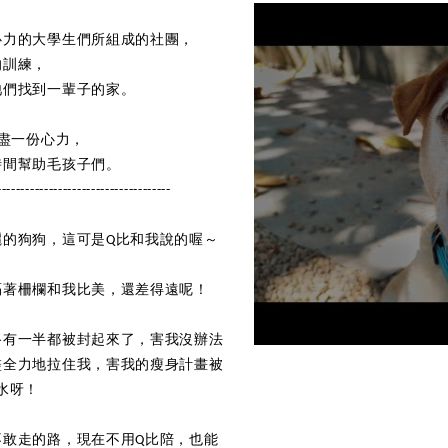
心力的大學生們所組成的社團，
的訓練，
牠們找到一輩子的家。
將盡一份心力，
時間幫助毛孩子們。
-------------------------------------
麗的狗狗，這可是Q比和我說的喔～
隔著柵欄和我比美，還差得遠呢！
路有一半都被封起來了，害我沒辦法
盡全力地拉住我，害我的瘦身計畫被
水呀！
不敢走的路，現在不用Q比陪，也能