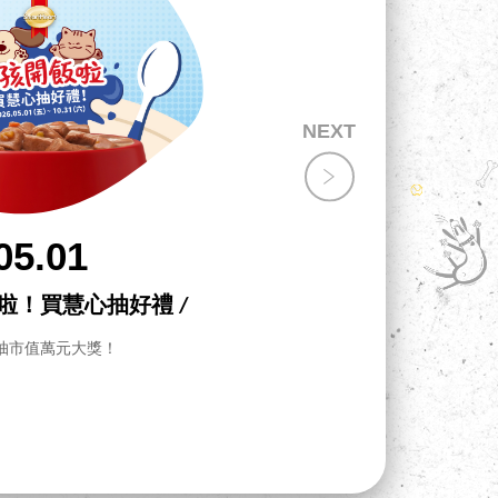
05.01
飯啦！買慧心抽好禮 /
抽市值萬元大獎！