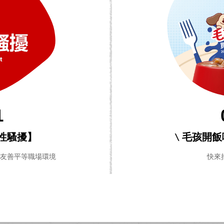
1
性騷擾】
\ 毛孩開
造友善平等職場環境
快來