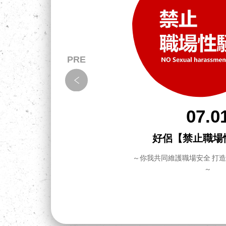
07.0
拉！怎
好侶【禁止職場
～你我共同維護職場安全 打
～
把事情