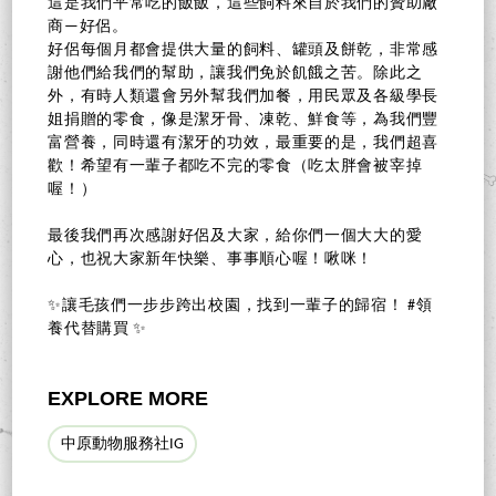
這是我們平常吃的飯飯，這些飼料來自於我們的贊助廠
商—好侶。
好侶每個月都會提供大量的飼料、罐頭及餅乾，非常感
謝他們給我們的幫助，讓我們免於飢餓之苦。除此之
外，有時人類還會另外幫我們加餐，用民眾及各級學長
姐捐贈的零食，像是潔牙骨、凍乾、鮮食等，為我們豐
富營養，同時還有潔牙的功效，最重要的是，我們超喜
歡！希望有一輩子都吃不完的零食（吃太胖會被宰掉
喔！）
最後我們再次感謝好侶及大家，給你們一個大大的愛
心，也祝大家新年快樂、事事順心喔！啾咪！
✨讓毛孩們一步步跨出校園，找到一輩子的歸宿！ #領
養代替購買 ✨
EXPLORE MORE
中原動物服務社IG