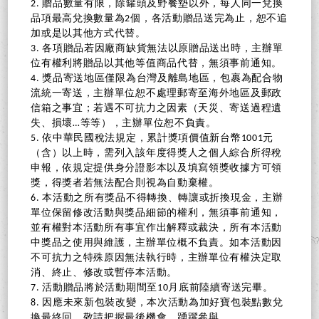
2. 贈品數量有限，除罐頭及野餐墊以外，每人同一兌換
品項最高兌換數量為2個，各活動贈品送完為止，恕不追
加或是以其他方式代替。
3. 各項贈品若因廠商缺貨無法以原贈品送出時，主辦單
位有權利將贈品以其他等值商品代替，無須事前通知。
4. 獎品寄送地區僅限為台灣及離島地區，包裹為配合物
流統一寄送，主辦單位恕不處理郵寄至海外地區及郵政
信箱之事宜；若遇不可抗力之因素（天災、寄送過程遺
失、損壞…等等），主辦單位恕不負責。
5. 依中華民國稅法規定，累計獎項價值新台幣1001元
（含）以上時，需列入該年度得獎人之個人綜合所得稅
申報，依規定提供身分證影本以及填寫領獎收據方可領
獎，得獎者若無法配合則視為自動棄權。
6. 本活動之所有獎品不得轉換、轉讓或折換現金，主辦
單位保留修改活動與獎品細節的權利，無須事前通知，
並有權對本活動所有事宜作出解釋或裁決，所有本活動
中獎品之使用與維護，主辦單位概不負責。如本活動因
不可抗力之特殊原因無法執行時，主辦單位有權決定取
消、終止、修改或暫停本活動。
7. 活動贈品將於活動期間至10月底前陸續寄送完畢。
8. 因應未來新包裝改變，本次活動為加好寶包裝點數兌
換最終回，敬請把握最後機會、踴躍參與。