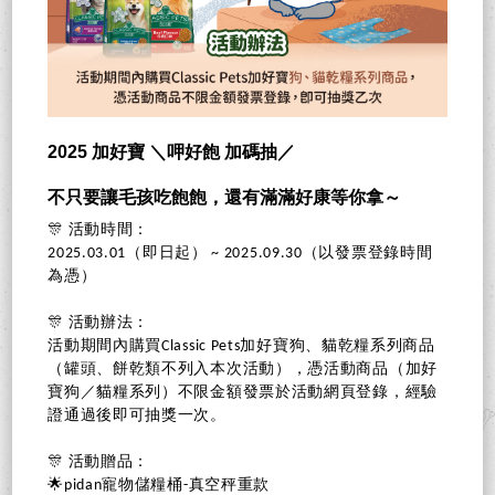
2025 加好寶 ＼呷好飽 加碼抽／
不只要讓毛孩吃飽飽，還有滿滿好康等你拿～
🎊 活動時間：
2025.03.01（即日起） ~ 2025.09.30（以發票登錄時間
為憑）
🎊 活動辦法：
活動期間內購買Classic Pets加好寶狗、貓乾糧系列商品
（罐頭、餅乾類不列入本次活動），憑活動商品（加好
寶狗／貓糧系列）不限金額發票於活動網頁登錄，經驗
證通過後即可抽獎一次。
🎊 活動贈品：
🌟pidan寵物儲糧桶-真空秤重款