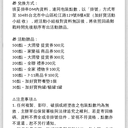
🎁 兌換方式：
填妥掛串DM內資料，連同包裝點數，以「掛號」方式寄
至 10485台北市中山區松江路129號8樓A室（加好寶活動
小組 收），經活動小組核對資料無誤後，將依照回函郵
戳時間先後順序寄出活動贈品。
🎁 活動贈品：
500點－大潤發 提貨券500元
500點－家樂福 商品券500元
300點－大潤發 提貨券300元
200點－全聯 禮券200元
100點－全家 禮物卡100元
100點－7-11商品卡100元
50點－加好寶野餐墊1個
30點－加好寶狗罐/貓罐1罐
⚠️注意事項⚠️
1. 任何複製、影印、破損或經塗改之包裝點數均為無
效，主辦單位保留審核與法律追究之權利。若是寄回條
碼、資料不齊全或非掛號信件，皆視不符資格，點數亦
不退還，恕不另行通知。