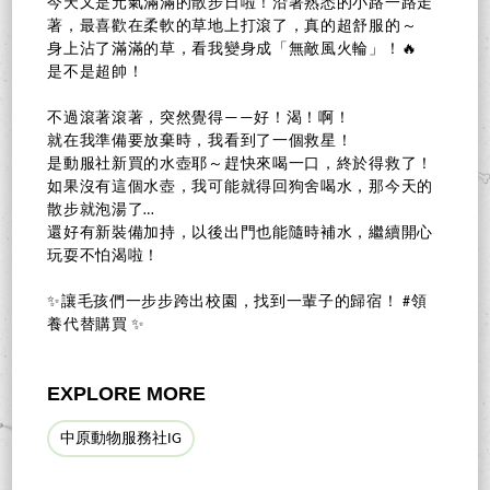
今天又是元氣滿滿的散步日啦！沿著熟悉的小路一路走
著，最喜歡在柔軟的草地上打滾了，真的超舒服的～
身上沾了滿滿的草，看我變身成「無敵風火輪」！🔥
是不是超帥！
不過滾著滾著，突然覺得——好！渴！啊！
就在我準備要放棄時，我看到了一個救星！
是動服社新買的水壺耶～趕快來喝一口，終於得救了！
如果沒有這個水壺，我可能就得回狗舍喝水，那今天的
散步就泡湯了…
還好有新裝備加持，以後出門也能隨時補水，繼續開心
玩耍不怕渴啦！
✨讓毛孩們一步步跨出校園，找到一輩子的歸宿！ #領
養代替購買 ✨
EXPLORE MORE
中原動物服務社IG