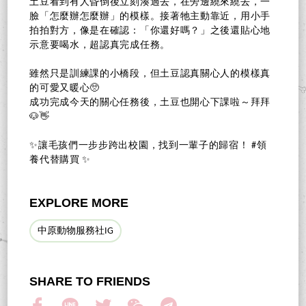
土豆看到有人昏倒後立刻湊過去，在旁邊繞來繞去，一
臉「怎麼辦怎麼辦」的模樣。接著牠主動靠近，用小手
拍拍對方，像是在確認：「你還好嗎？」之後還貼心地
示意要喝水，超認真完成任務。
雖然只是訓練課的小橋段，但土豆認真關心人的模樣真
的可愛又暖心🥺
成功完成今天的關心任務後，土豆也開心下課啦～拜拜
🐶👋
✨讓毛孩們一步步跨出校園，找到一輩子的歸宿！ #領
養代替購買 ✨
EXPLORE MORE
中原動物服務社IG
SHARE TO FRIENDS