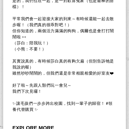
是的，我們住在一起，是一對歡喜冤家（也是最棒的搭
檔）！
平常我們會一起迎接大家的到來～有時候還能一起去散
步喔！（我們真的很乖對吧！）
但你知道的，兩個活力滿滿的狗狗，偶爾也是會打打鬧
鬧啦 ><
（莎白：陪我玩！）
（小熊：不要！）
其實說真的，有時候莎白真的有夠欠扁（但別告訴牠是
我說的喔）
雖然吵吵鬧鬧的，但我們還是非常相親相愛的好室友❤️
好了啦～先跟人類們玩一會兒～
我們下次見囉！
✨讓毛孩們一步步跨出校園，找到一輩子的歸宿！ #領
養代替購買 ✨
EXPLORE MORE