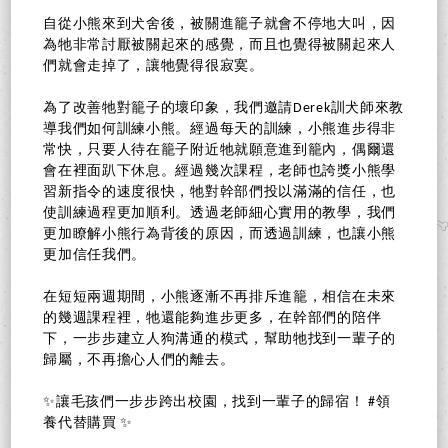
自從小熊來到犬舍後，被關進籠子就會不停地大叫，因
為牠非常討厭被關起來的感覺，而且也覺得被關起來人
們就會走掉了，讓牠覺得很寂寞。
為了改善牠對籠子的壞印象，我們邀請Derek訓犬師來教
導我們如何訓練小熊。經過每天的訓練，小熊進步得非
常快，只要人待在籠子附近牠就願意進到籠內，偶爾還
會在裡面趴下休息。經過幾次課程，老師也誇獎小熊學
習新指令的速度很快，牠對幹部們投以滿滿的信任，也
使訓練過程更加順利。透過老師細心實用的教學，我們
更加瞭解小熊行為背後的原因，而透過訓練，也讓小熊
更加信任我們。
在短短兩週期間，小熊逐漸不再排斥進籠，相信在未來
的幾週課程裡，牠還能夠進步更多，在幹部們的陪伴
下，一步步建立人狗溝通的模式，幫助牠找到一輩子的
歸屬，不再擔心人們的離去。
✨讓毛孩們一步步跨出校園，找到一輩子的歸宿！ #領
養代替購買 ✨