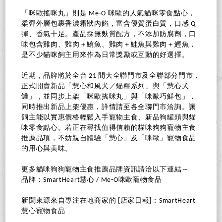
「咪歐搖咪丸」則是 Me-O 咪歐的人氣貓咪零食點心，
柔彈外層包裹香濃霜狀內餡，富含優質蛋白質，口感 Q
彈、香氣十足。產品採無麩質配方，不添加防腐劑，口
味包含雞肉、雞肉＋鮪魚、雞肉＋鮭魚與雞肉＋鰹魚，
是不少貓咪飼主用來作為日常獎勵或互動的好選擇。
近期，品牌將於全台 21 間大全聯門市及全聯部分門市，
正式開賣新品「慧心和風犬／貓糧系列」與「慧心犬
罐」，並同步上架「咪歐搖咪丸」與「咪歐巧鮮包」，
同時推出新品上架優惠，詳情請至各全聯門市洽詢。讓
飼主能以實惠價格輕鬆入手寵物主食、新品狗罐頭與貓
咪零食點心。若正在尋找值得信賴的貓咪狗狗寵物主食
推薦品項，不妨親自體驗「慧心」及「咪歐」寵物食品
的用心與美味。
更多貓咪狗狗寵物主食推薦品牌資訊請洽以下連結～
品牌：SmartHeart慧心 / Me-O咪歐寵物食品
新聞來源來自專注在地商家的 [店家日報]：SmartHeart
慧心寵物食品