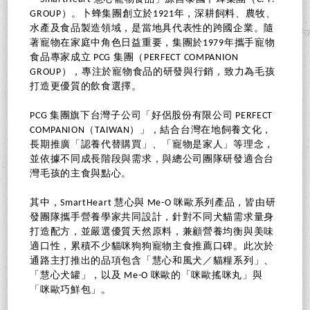
GROUP）。卜蜂集團創立於1921年，深耕飼料、農牧、
水產及食品製造領域，是當地具代表性的跨國企業。隨
著寵物在家庭中角色日益重要，集團於1979年攜手寵物
食品專家成立 PCG 集團（PERFECT COMPANION
GROUP），專注於寵物食品的研發與行銷，致力為毛孩
打造更優質的飲食選擇。
PCG 集團旗下台灣子公司「好侶股份有限公司 PERFECT
COMPANION（TAIWAN）」，結合台灣在地飼養文化，
長期推廣「認養代替購買」、「寵物是家人」等理念，
並依據不同成長階段與需求，與總公司團隊研發適合台
灣毛孩的主食與點心。
其中，SmartHeart 慧心與 Me-O 咪歐系列產品，皆由研
發團隊攜手營養學家共同設計，針對不同犬貓需求量身
打造配方，並嚴選優質天然原料，兼顧營養均衡與美味
適口性，累積不少貓咪狗狗寵物主食推薦口碑。此次於
通路主打推出的品項包含「慧心和風犬／貓糧系列」、
「慧心犬罐」，以及 Me-O 咪歐的「咪歐搖咪丸」與
「咪歐巧鮮包」。