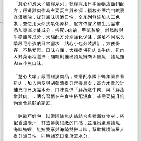
「慧心和風犬／貓糧系列」乾糧採用日本寵物店熱銷配
方，嚴選雞肉作為主要蛋白質來源，顆粒外層均勻噴覆
香濃雞油，提升風味與適口性，全系列無添加人工色
素，並使用天然抗氧化原料。配方依據犬貓生活需求，
添加專屬功能成分，搭配L-肉鹼、甲硫胺酸、離胺酸與
牛磺酸等成分，犬貓配方分別強化保健，滿足不同成長
階段毛小孩的日常需求；貼心小包分裝設計，方便保
存、不易受潮。口味方面，犬糧提供雞肉＆牛肉、雞肉
＆野菜兩種選擇；貓糧則推出鮪魚雞肉＆鮭魚、鮪魚雞
肉＆小魚口味。
「慧心犬罐」嚴選紐澳肉品，並搭配泰國卜蜂集團自養
雞肉，加入南瓜與胡蘿蔔提升營養層次，高含水量設計
補充每日所需水分。口味提供「鮮蔬燉牛肉」與「鮮蔬
燉雞肉」，適合習慣在主食中搭配濕食、或需要提升狗
狗進食意願的家庭。
「咪歐巧鮮包」以滑順鮪魚肉絲結合多種新鮮食材，搭
配香濃湯汁，打造鮮美細緻的口感，並推出嫩煮鮪魚、
海味鮪蝦、鮭鮪雙享與海陸雙拼口味，幫助挑嘴喵星人
提升適口性，同時補充日常所需水分。