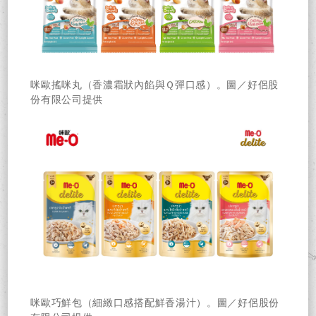
咪歐搖咪丸（香濃霜狀內餡與Ｑ彈口感）。圖／好侶股
份有限公司提供
咪歐巧鮮包（細緻口感搭配鮮香湯汁）。圖／好侶股份