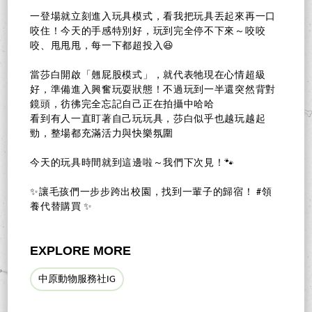
一登場就立刻進入玩具模式，看我把玩具丟起來再一口
咬住！今天的手感特別好，玩到完全停不下來～咬咬
咬、甩甩甩，每一下都超投入😆
當莎白開啟「翹屁股模式」，就代表牠現在心情超級
好，準備進入興奮玩耍狀態！不過玩到一半還突然背對
鏡頭，彷彿完全忘記自己正在拍攝中哈哈
看到有人一直盯著自己玩玩具，莎白似乎也越玩越起
勁，整場都充滿活力與快樂氛圍
今天的玩具時間就到這邊啦～我們下次見！🐾
✨讓毛孩們一步步跨出校園，找到一輩子的歸宿！ #領
養代替購買 ✨
EXPLORE MORE
中原動物服務社IG