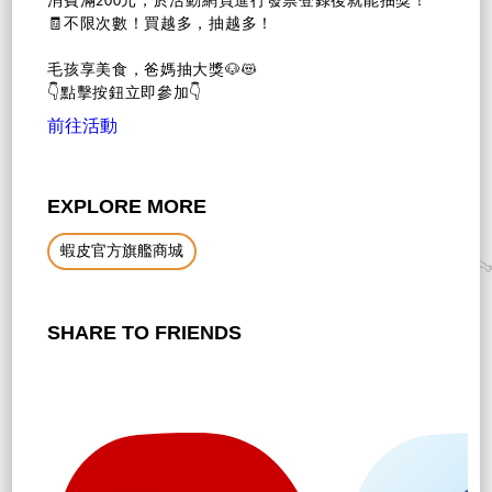
即日起購買SmartHeart慧心、慧心機能系列商品，單筆
消費滿200元，於活動網頁進行發票登錄後就能抽獎！
🧾不限次數！買越多，抽越多！
毛孩享美食，爸媽抽大獎🐶😻
👇點擊按鈕立即參加👇
前往活動
EXPLORE MORE
蝦皮官方旗艦商城
SHARE TO FRIENDS