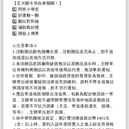
【五大關卡等你來闖關！】
1️⃣ 問答小學堂
2️⃣ 好運翻一翻
3️⃣ 翻出對對碰
4️⃣ 滿額戳好禮
5️⃣ 開箱上傳秀
⚠️注意事項⚠️
1.活動贈品顏色隨機出貨，活動贈品送完為止，恕不追
加或是以其他方式代替。
2.各項贈品若因廠商缺貨無法以原贈品送出時，主辦單
位有權利將贈品以其他等值商品代替，無須事前通知。
3.任何複製、影印、破損或經塗改的發票皆為無效，主
辦單位保留審核與法律追究的權利。資料不齊全或無法
辨識皆視不符資格，恕不另行通知。
4.獎品寄送地區僅限台澎金馬，包裹為配合物流統一寄
送，主辦單位恕不處理郵寄獎項至海外地區及郵政信
箱；若遇不可抗力因素（天災、寄送過程遺失、損壞…
等等），主辦單位恕不負責。
5.依中華民國稅法規定，累計獎項價值新台幣1001元
（含）以上時，需列入該年度得獎人之個人綜合所得稅