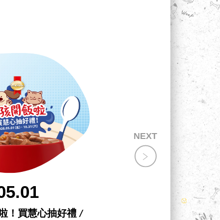
05.01
飯啦！買慧心抽好禮 /