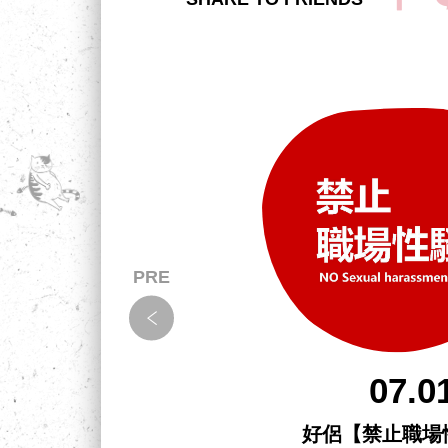
07.0
拉！怎
好侶【禁止職場