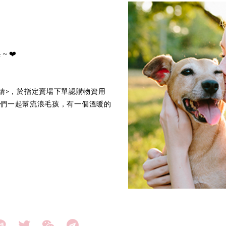
～❤️
邊請>，於指定賣場下單認購物資用
讓我們一起幫流浪毛孩，有一個溫暖的