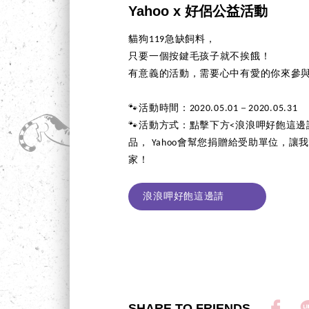
Yahoo x 好侶公益活動
貓狗119急缺飼料，
只要一個按鍵毛孩子就不挨餓！
有意義的活動，需要心中有愛的你來參與
🐾活動時間：2020.05.01－2020.05.31
🐾活動方式：點擊下方<浪浪呷好飽這
品， Yahoo會幫您捐贈給受助單位，
家！
浪浪呷好飽這邊請
SHARE TO FRIENDS