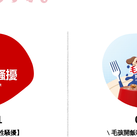
1
性騷擾】
\ 毛孩開