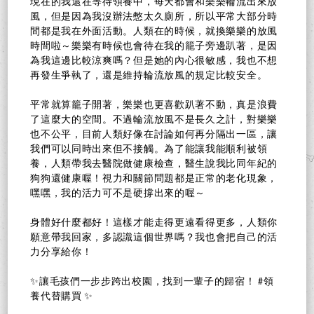
現在的我還在等待領養中，每天都會和樂樂輪流出來放
風，但是因為我沒辦法憋太久廁所，所以平常大部分時
間都是我在外面活動。人類在的時候，就換樂樂的放風
時間啦～樂樂有時候也會待在我的籠子旁邊趴著，是因
為我這邊比較涼爽嗎？但是她的內心很敏感，我也不想
再發生爭執了，還是維持輪流放風的規定比較安全。
平常就算籠子開著，樂樂也更喜歡趴著不動，真是浪費
了這麼大的空間。不過輪流放風不是長久之計，對樂樂
也不公平，目前人類好像在討論如何再分隔出一區，讓
我們可以同時出來但不接觸。為了能讓我能順利被領
養，人類帶我去醫院做健康檢查，醫生說我比同年紀的
狗狗還健康喔！視力和關節問題都是正常的老化現象，
嘿嘿，我的活力可不是硬撐出來的喔～
身體好什麼都好！這樣才能走得更遠看得更多，人類你
願意帶我回家，多認識這個世界嗎？我也會把自己的活
力分享給你！
✨讓毛孩們一步步跨出校園，找到一輩子的歸宿！ #領
養代替購買 ✨