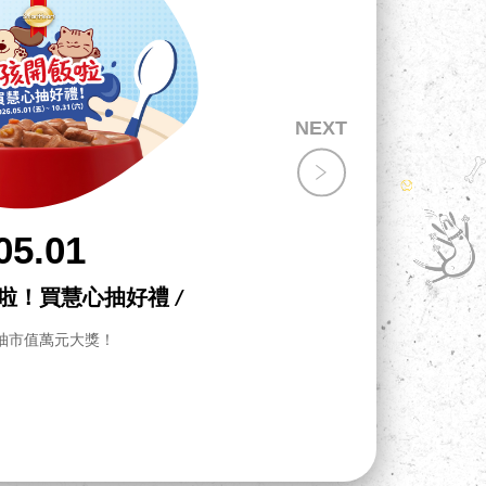
05.01
飯啦！買慧心抽好禮 /
抽市值萬元大獎！