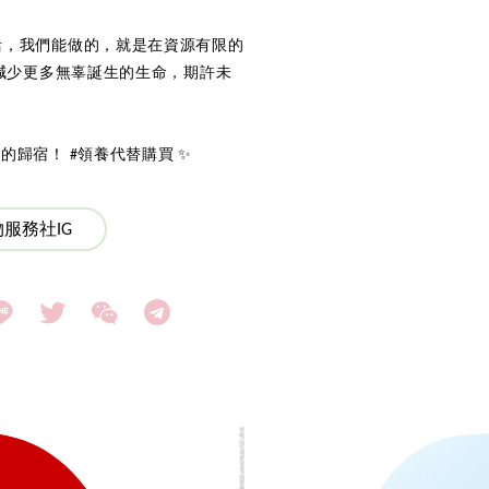
活，我們能做的，就是在資源有限的
，減少更多無辜誕生的生命，期許未
。
歸宿！ #領養代替購買 ✨
服務社IG