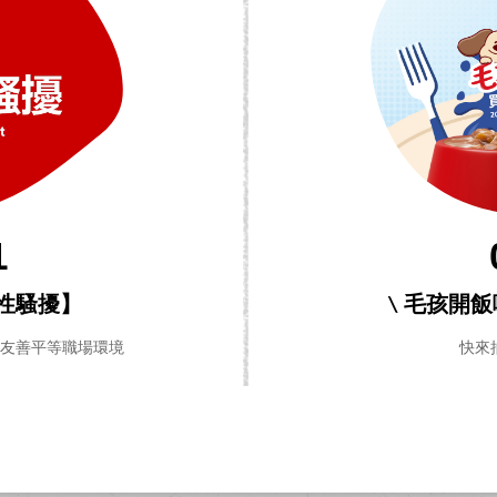
1
性騷擾】
\ 毛孩開
造友善平等職場環境
快來