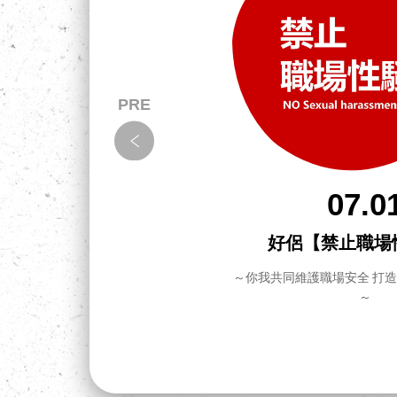
07.0
拉！怎
好侶【禁止職場
～你我共同維護職場安全 打
～
把事情