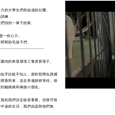
心力的大學生們所組成的社團，
的訓練，
牠們找到一輩子的家。
將盡一份心力，
時間幫助毛孩子們。
-------------------------------------
校園內的角落發現三隻虎斑母子。
們似乎比較不怕人，當幹部蹲在誘捕
堆聞香而來，並在旁邊靜靜等待。很
捕到貓媽媽和兩個小朋友。
，因此我們決定收容看看。但很可惜
應中途的生活，我們自認與他們無