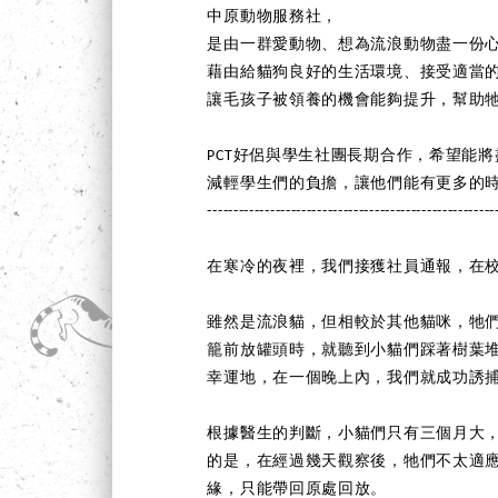
中原動物服務社，
是由一群愛動物、想為流浪動物盡一份
藉由給貓狗良好的生活環境、接受適當
讓毛孩子被領養的機會能夠提升，幫助
PCT好侶與學生社團長期合作，希望能
減輕學生們的負擔，讓他們能有更多的
-------------------------------------------------------
在寒冷的夜裡，我們接獲社員通報，在
雖然是流浪貓，但相較於其他貓咪，牠
籠前放罐頭時，就聽到小貓們踩著樹葉
幸運地，在一個晚上內，我們就成功誘
根據醫生的判斷，小貓們只有三個月大
的是，在經過幾天觀察後，牠們不太適
緣，只能帶回原處回放。