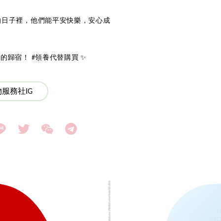
的日子裡，他們能平安快樂，安心成
歸宿！ #領養代替購買 ✨
服務社IG