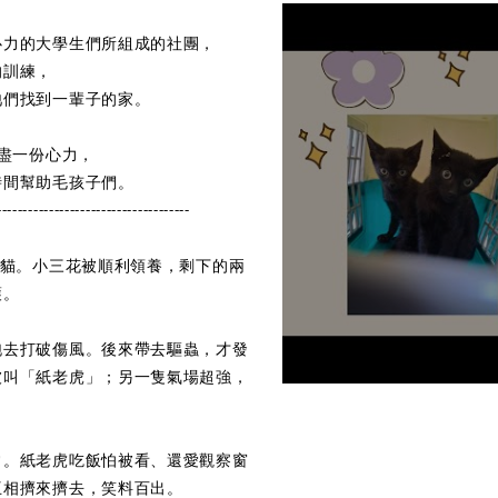
心力的大學生們所組成的社團，
的訓練，
牠們找到一輩子的家。
將盡一份心力，
時間幫助毛孩子們。
-------------------------------------
小貓。小三花被順利領養，剩下的兩
護。
跑去打破傷風。後來帶去驅蟲，才發
被叫「紙老虎」；另一隻氣場超強，
常。紙老虎吃飯怕被看、還愛觀察窗
互相擠來擠去，笑料百出。