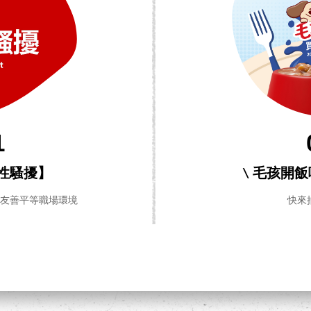
1
性騷擾】
\ 毛孩開
造友善平等職場環境
快來