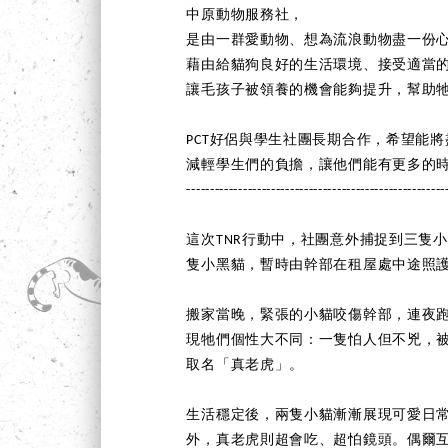
中原動物服務社，
是由一群愛動物、想為流浪動物盡一份
藉由給貓狗良好的生活環境、接受適當
讓毛孩子被領養的機會能夠提升，幫助
PCT好侶與學生社團長期合作，希望能
減輕學生們的負擔，讓他們能有更多的
-------------------------------------------------------
這次TNR行動中，社團意外捕捉到三隻
隻小黑貓，暫時由幹部在租屋處中途照
搬家當晚，緊張的小貓咬傷幹部，連夜
現牠們個性大不同：一隻怕人但不兇，
取名「真老虎」。
生活穩定後，兩隻小貓漸漸展現可愛日
外，真老虎則超會吃、超怕鏡頭。偶爾