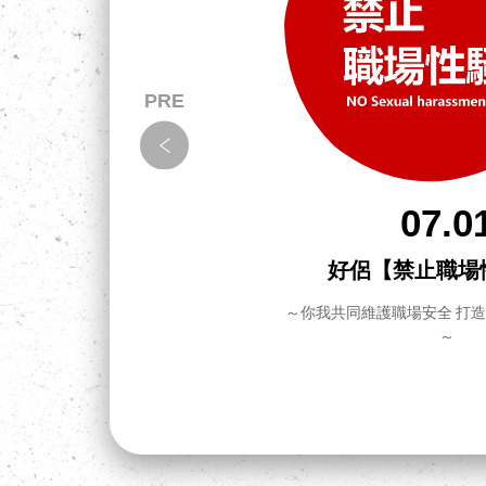
07.0
拉！怎
好侶【禁止職場
～你我共同維護職場安全 打
～
把事情