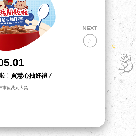
05.01
飯啦！買慧心抽好禮 /
抽市值萬元大獎！